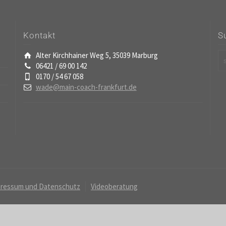
Kontakt
S
Alter Kirchhainer Weg 5, 35039 Marburg
06421 / 69 00 142
0170 / 54 67 058
wade@main-coach-frankfurt.de
ressum und Datenschutz
Videoberatung