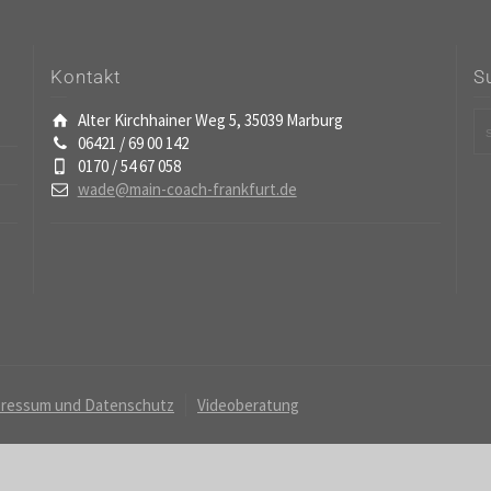
Kontakt
S
Alter Kirchhainer Weg 5, 35039 Marburg
06421 / 69 00 142
0170 / 54 67 058
wade@main-coach-frankfurt.de
ressum und Datenschutz
Videoberatung