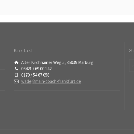
Kontakt
S
Alter Kirchhainer Weg 5, 35039 Marburg
06421 / 69 00 142
0170 / 54 67 058
wade@main-coach-frankfurt.de