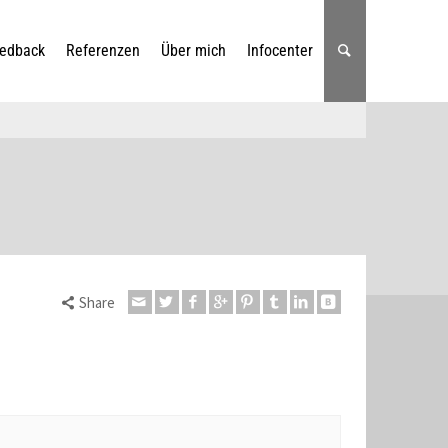
edback
Referenzen
Über mich
Infocenter
Share