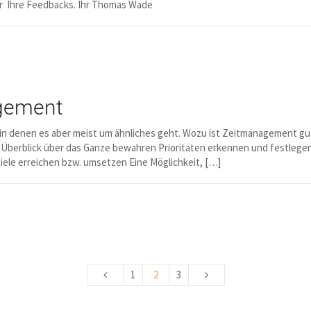
er Ihre Feedbacks. Ihr Thomas Wade
gement
, in denen es aber meist um ähnliches geht. Wozu ist Zeitmanagement gu
Überblick über das Ganze bewahren Prioritäten erkennen und festlegen 
ele erreichen bzw. umsetzen Eine Möglichkeit, […]
1
2
3