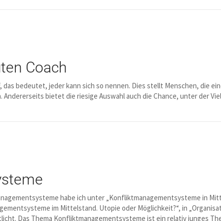
uten Coach
f, das bedeutet, jeder kann sich so nennen. Dies stellt Menschen, die e
 Andererseits bietet die riesige Auswahl auch die Chance, unter der Vie
ysteme
nagementsysteme habe ich unter „Konfliktmanagementsysteme in Mitt
gementsysteme im Mittelstand. Utopie oder Möglichkeit?“, in „Organisati
tlicht. Das Thema Konfliktmanagementsysteme ist ein relativ junges T