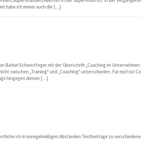
enden/Supervisanden/Klienten in der Supervision ist. In der Vergangenh
mit habe ich immer auch die […]
 von Bärbel Schwertfeger mit der Überschrift „Coaching im Unternehmen –
el nicht zwischen „Training“ und „Coaching“ unterschieden. Für mich ist 
ings hingegen dienen […]
ffentliche ich in unregelmäßigen Abständen Textbeiträge zu verschieden