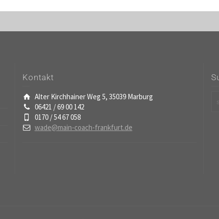
Kontakt
S
Alter Kirchhainer Weg 5, 35039 Marburg
06421 / 69 00 142
0170 / 54 67 058
wade@main-coach-frankfurt.de